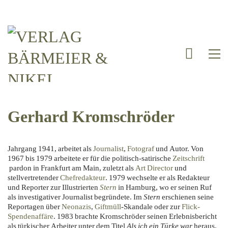
Gerhard Kromschröder
Jahrgang 1941, arbeitet als
Journalist
,
Fotograf
und Autor. Von
1967 bis 1979 arbeitete er für die politisch-satirische
Zeitschrift
pardon in Frankfurt am Main, zuletzt als
Art Director
und
stellvertretender
Chefredakteur
. 1979 wechselte er als Redakteur
und Reporter zur Illustrierten
Stern
in Hamburg, wo er seinen Ruf
als investigativer Journalist begründete. Im
Stern
erschienen seine
Reportagen über
Neonazis
,
Giftmüll
-Skandale oder zur
Flick-
Spendenaffäre
. 1983 brachte Kromschröder seinen Erlebnisbericht
als türkischer Arbeiter unter dem Titel
Als ich ein Türke war
heraus,