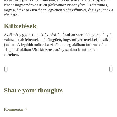
lehet a hagyományos rulett játékokhoz viszonyítva. Ezért fontos,
hogy a játékosok tisztában legyenek a ház előnnyel, és figyeljenek a
tételésre.
Kifizetések
Az élmény gyors rulett kifizetési táblázatban szereplő nyeremények
változatosak lehetnek attól függően, hogy milyen tétekkel játszik a
játékos. A legtöbb online kaszinóban megtalálható információk
alapján általában 35:1 kifizetési arány szokott lenni a rulett
esetében.
Share your thoughts
Kommentar
*