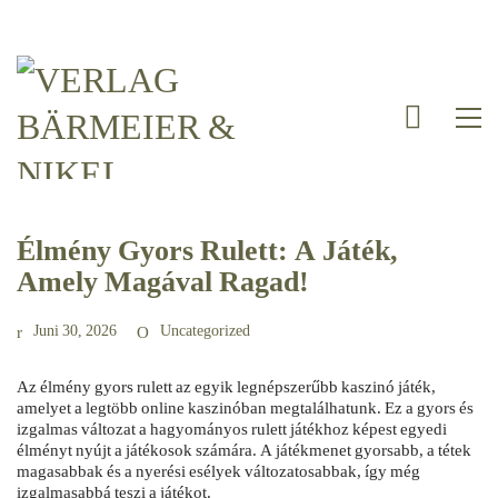
Élmény Gyors Rulett: A Játék,
Amely Magával Ragad!
Juni 30, 2026
Uncategorized
Az élmény gyors rulett az egyik legnépszerűbb kaszinó játék,
amelyet a legtöbb online kaszinóban megtalálhatunk. Ez a gyors és
izgalmas változat a hagyományos rulett játékhoz képest egyedi
élményt nyújt a játékosok számára. A játékmenet gyorsabb, a tétek
magasabbak és a nyerési esélyek változatosabbak, így még
izgalmasabbá teszi a játékot.